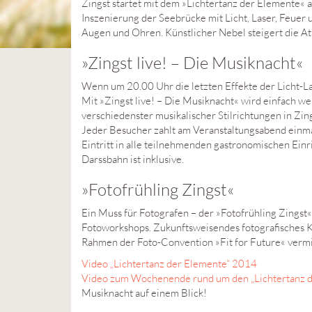
Zingst startet mit dem »Lichtertanz der Elemente« 
Inszenierung der Seebrücke mit Licht, Laser, Feuer 
Augen und Ohren. Künstlicher Nebel steigert die A
»Zingst live! – Die Musiknacht«
Wenn um 20.00 Uhr die letzten Effekte der Licht-Las
Mit »Zingst live! – Die Musiknacht« wird einfach we
verschiedenster musikalischer Stilrichtungen in Zing
Jeder Besucher zahlt am Veranstaltungsabend einmal
Eintritt in alle teilnehmenden gastronomischen Einr
Darssbahn ist inklusive.
»Fotofrühling Zingst«
Ein Muss für Fotografen – der »Fotofrühling Zingst
Fotoworkshops. Zukunftsweisendes fotografisches
Rahmen der Foto-Convention »Fit for Future« vermit
Video „Lichtertanz der Elemente“ 2014
Video zum Wochenende rund um den „Lichtertanz 
Musiknacht auf einem Blick!