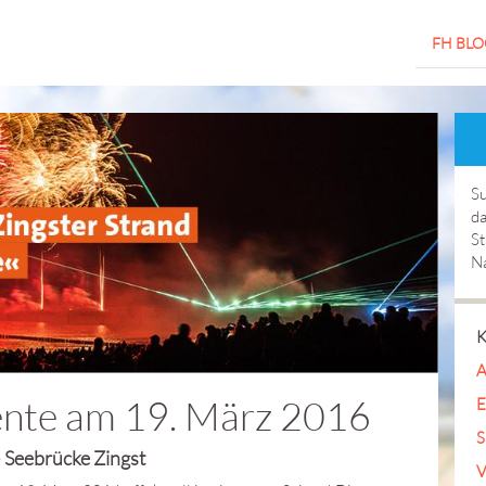
FH BLO
Su
da
St
Na
K
A
ente am 19. März 2016
E
S
– Seebrücke Zingst
V