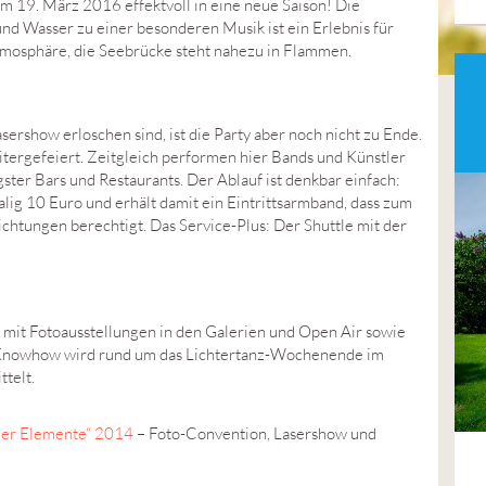
am 19. März 2016 effektvoll in eine neue Saison! Die
und Wasser zu einer besonderen Musik ist ein Erlebnis für
tmosphäre, die Seebrücke steht nahezu in Flammen.
ershow erloschen sind, ist die Party aber noch nicht zu Ende.
itergefeiert. Zeitgleich performen hier Bands und Künstler
ster Bars und Restaurants. Der Ablauf ist denkbar einfach:
ig 10 Euro und erhält damit ein Eintrittsarmband, dass zum
ichtungen berechtigt. Das Service-Plus: Der Shuttle mit der
« mit Fotoausstellungen in den Galerien und Open Air sowie
 Knowhow wird rund um das Lichtertanz-Wochenende im
telt.
der Elemente“ 2014
– Foto-Convention, Lasershow und