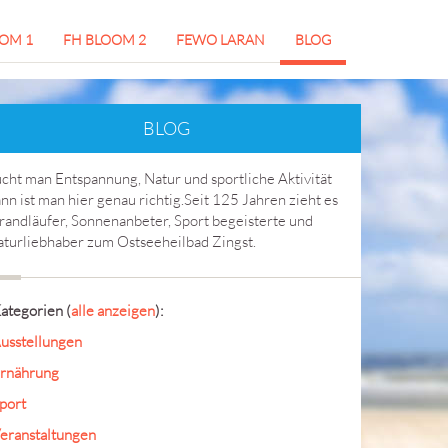
OM 1
FH BLOOM 2
FEWO LARAN
BLOG
BLOG
cht man Entspannung, Natur und sportliche Aktivität
nn ist man hier genau richtig.Seit 125 Jahren zieht es
randläufer, Sonnenanbeter, Sport begeisterte und
turliebhaber zum Ostseeheilbad Zingst.
ategorien
(
alle anzeigen
):
usstellungen
rnährung
port
eranstaltungen