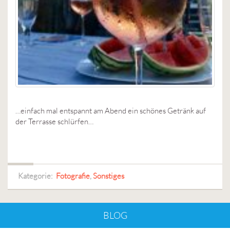
…einfach mal entspannt am Abend ein schönes Getränk auf
der Terrasse schlürfen…
Kategorie:
Fotografie
,
Sonstiges
BLOG